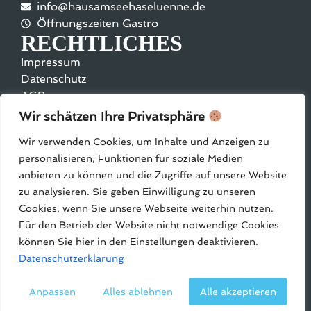
info@hausamseehaseluenne.de
Öffnungszeiten Gastro
RECHTLICHES
Impressum
Datenschutz
AGBs
SOCIAL MEDIA
Wir schätzen Ihre Privatsphäre
Facebook
Wir verwenden Cookies, um Inhalte und Anzeigen zu
Instagram
personalisieren, Funktionen für soziale Medien
anbieten zu können und die Zugriffe auf unsere Website
zu analysieren. Sie geben Einwilligung zu unseren
Cookies, wenn Sie unsere Webseite weiterhin nutzen.
Für den Betrieb der Website nicht notwendige Cookies
können Sie hier in den Einstellungen deaktivieren.
Copyright © 2026 Haus am See Haselünne | Mit
Datenschutzerklärung
♥ von ems.marketing gemacht
Anpassen
Alles ablehnen
Alle akzeptieren